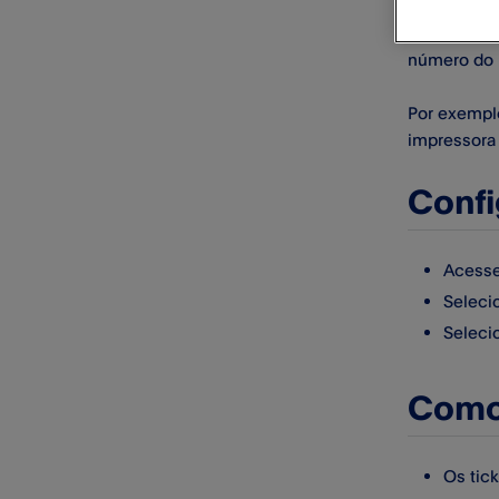
Para mante
número do p
Por exemplo
impressora 
Confi
Acesse
Seleci
Seleci
Como 
Os tic