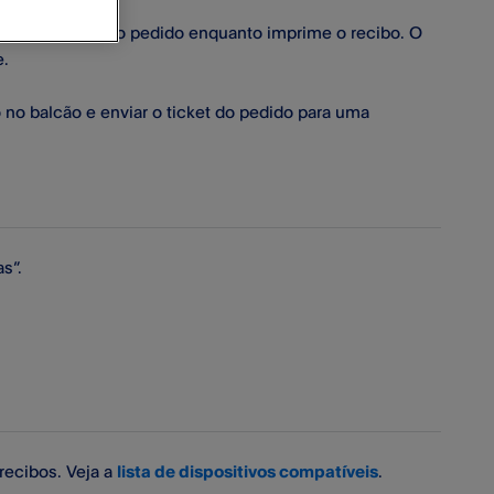
mir um ticket do pedido enquanto imprime o recibo. O
e.
 no balcão e enviar o ticket do pedido para uma
s”.
recibos. Veja a
lista de dispositivos compatíveis
.