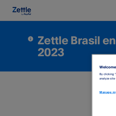
Zettle Brasil 
2023
Welcome 
By clicking 
analyze site
Manage my
​Tic