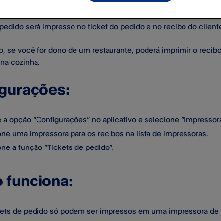
r controle dos seus pedidos, você pode automaticamente impri
edido será impresso no ticket do pedido e no recibo do client
, se você for dono de um restaurante, poderá imprimir o recibo
na cozinha.
gurações:
 a opção “Configurações” no aplicativo e selecione ”Impressora
one uma impressora para os recibos na lista de impressoras.
one a função ”Tickets de pedido”.
funciona:
kets de pedido só podem ser impressos em uma impressora de 