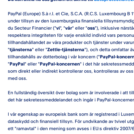
PayPal (Europe) S.à r.l. et Cie, S.C.A. (R.C.S. Luxembourg B 1
under tillsyn av den luxemburgska finansiella tillsynsmynd
du Secteur Financier ("
vi
", "
vår
" eller "
oss
"), inklusive närst
respektera integriteten för varje enskild individ vars person
tillhandahållandet av våra produkter och tjänster under varu
"
tjänsterna
" eller "
Zettle-tjänsterna
"), och detta omfattar 
tillhandahålls av dotterbolag i vår koncern ("
PayPal-koncer
"
PayPal
" eller "
PayPal-koncernen
" i det här sekretessmed
som direkt eller indirekt kontrollerar oss, kontrolleras av o
med oss.
En fullständig översikt över bolag som är involverade i att till
det här sekretessmeddelandet och ingår i PayPal-koncernen
I vår egenskap av europeisk bank som är registrerad i Lux
dataskydd och finansiell tillsyn. För undvikande av tvivel u
ett "ramavtal" i den mening som avses i EU:s direktiv 2007/