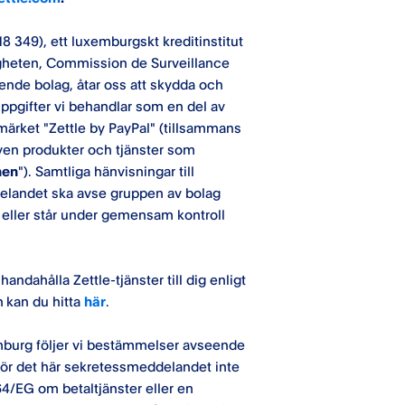
18 349), ett luxemburgskt kreditinstitut
igheten, Commission de Surveillance
ående bolag, åtar oss att skydda och
uppgifter vi behandlar som en del av
märket "Zettle by PayPal" (tillsammans
även produkter och tjänster som
nen
"). Samtliga hänvisningar till
delandet ska avse gruppen av bolag
ss eller står under gemensam kontroll
handahålla Zettle-tjänster till dig enligt
 kan du hitta
här
.
emburg följer vi bestämmelser avseende
tgör det här sekretessmeddelandet inte
64/EG om betaltjänster eller en