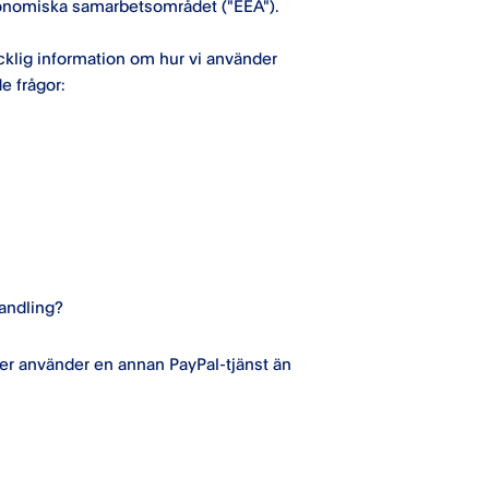
onomiska samarbetsområdet ("EEA").
äcklig information om hur vi använder
e frågor:
andling?
ler använder en annan PayPal-tjänst än