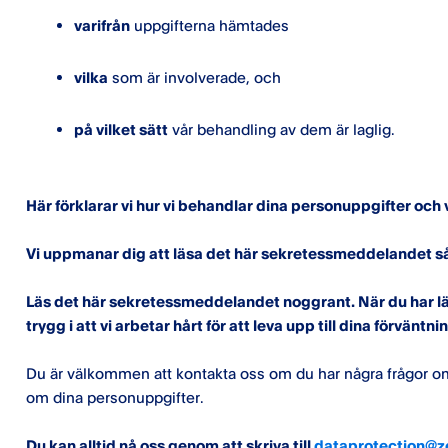
varifrån
uppgifterna hämtades
vilka
som är involverade, och
på vilket sätt
vår behandling av dem är laglig.
Här förklarar vi hur vi behandlar dina personuppgifter och 
Vi uppmanar dig att läsa det här sekretessmeddelandet så 
Läs det här sekretessmeddelandet noggrant. När du har läs
trygg i att vi arbetar hårt för att leva upp till dina förväntni
Du är välkommen att kontakta oss om du har några frågor o
om dina personuppgifter.
Du kan alltid nå oss genom att skriva till
dataprotection@z