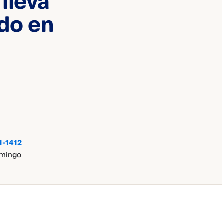
lleva
odo en
1-1412
omingo