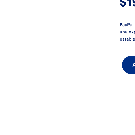
$1
PayPal 
una ex
establ