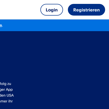
Login
Registrieren
n
.
folg zu
iger App
 den USA
hmer ihr